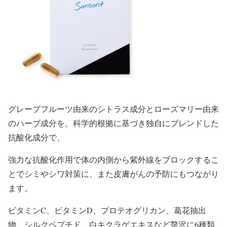
グレープフルーツ由来のシトラス成分とローズマリー由来
のハーブ成分を、科学的根拠に基づき独自にブレンドした
抗酸化成分で、
強力な抗酸化作用で体の内側から紫外線をブロックするこ
とでシミやシワ対策に、また皮膚がんの予防にもつながり
ます。
ビタミンC、ビタミンD、プロテオグリカン、葛花抽出
物、シルクペプチド、白キクラゲエキスなど贅沢に6種類